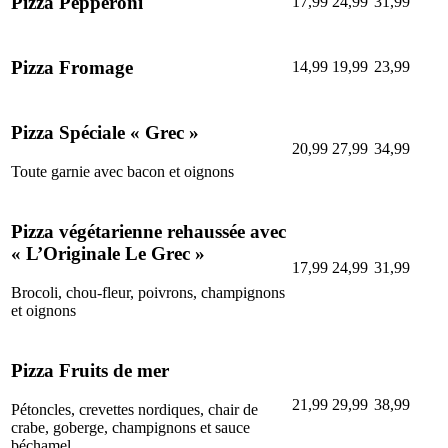
Pizza Pepperoni
17,99
24,99
31,99
Pizza Fromage
14,99
19,99
23,99
Pizza Spéciale « Grec »
20,99
27,99
34,99
Toute garnie avec bacon et oignons
Pizza végétarienne rehaussée avec
« L’Originale Le Grec »
17,99
24,99
31,99
Brocoli, chou-fleur, poivrons, champignons
et oignons
Pizza Fruits de mer
21,99
29,99
38,99
Pétoncles, crevettes nordiques, chair de
crabe, goberge, champignons et sauce
béchamel