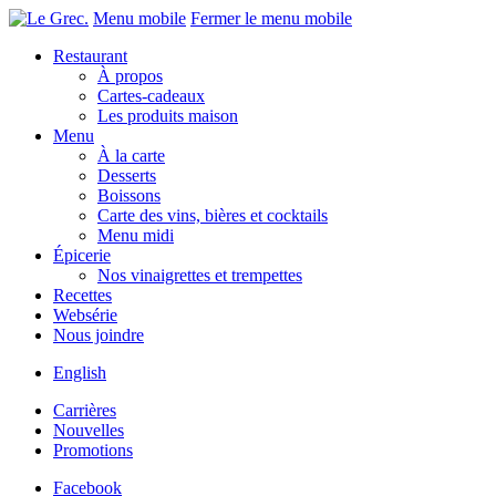
Menu mobile
Fermer le menu mobile
Restaurant
À propos
Cartes-cadeaux
Les produits maison
Menu
À la carte
Desserts
Boissons
Carte des vins, bières et cocktails
Menu midi
Épicerie
Nos vinaigrettes et trempettes
Recettes
Websérie
Nous joindre
English
Carrières
Nouvelles
Promotions
Facebook