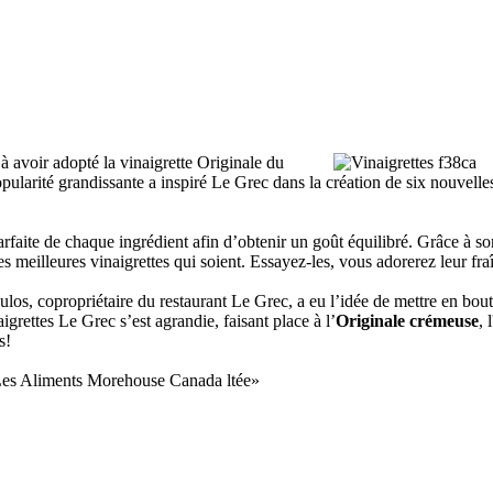
 avoir adopté la vinaigrette Originale du
popularité grandissante a inspiré Le Grec dans la création de six nouvell
parfaite de chaque ingrédient afin d’obtenir un goût équilibré. Grâce à s
s meilleures vinaigrettes qui soient. Essayez-les, vous adorerez leur fra
s, copropriétaire du restaurant Le Grec, a eu l’idée de mettre en boute
aigrettes Le Grec s’est agrandie, faisant place à l’
Originale crémeuse
, l
s!
« Les Aliments Morehouse Canada ltée»