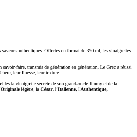
es saveurs authentiques. Offertes en format de 350 ml, les vinaigrettes
on savoir-faire, transmis de génération en génération, Le Grec a réussi
îcheur, leur finesse, leur texture…
illes la vinaigrette secrète de son grand-oncle Jimmy et de la
'
Originale légère
, la
César
, l’
Italienne,
l'
Authentique,