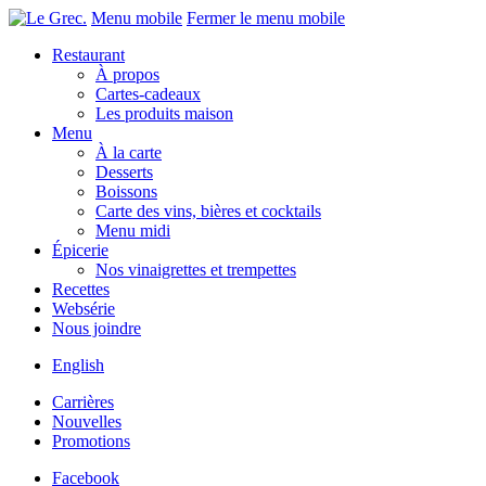
Menu mobile
Fermer le menu mobile
Restaurant
À propos
Cartes-cadeaux
Les produits maison
Menu
À la carte
Desserts
Boissons
Carte des vins, bières et cocktails
Menu midi
Épicerie
Nos vinaigrettes et trempettes
Recettes
Websérie
Nous joindre
English
Carrières
Nouvelles
Promotions
Facebook